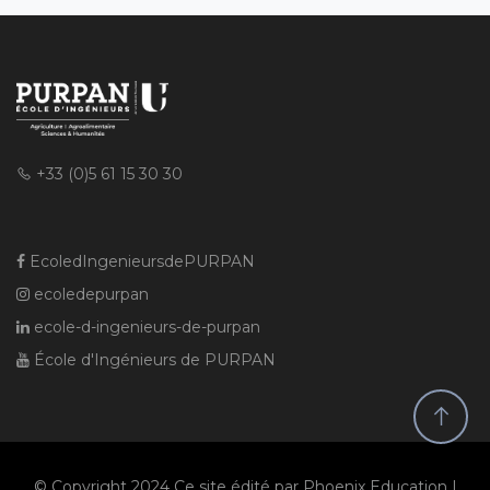
+33 (0)5 61 15 30 30
EcoledIngenieursdePURPAN
ecoledepurpan
ecole-d-ingenieurs-de-purpan
École d'Ingénieurs de PURPAN
© Copyright 2024 Ce site édité par Phoenix Education |