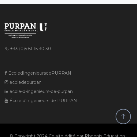
+33 (0)5 61 15 30 30
EcoledIngenieursdePURPAN
ecoledepurpan
ecole-d-ingenieurs-de-purpan
École d'Ingénieurs de PURPAN
© Copyright 2024 Ce site édité par Phoenix Education |