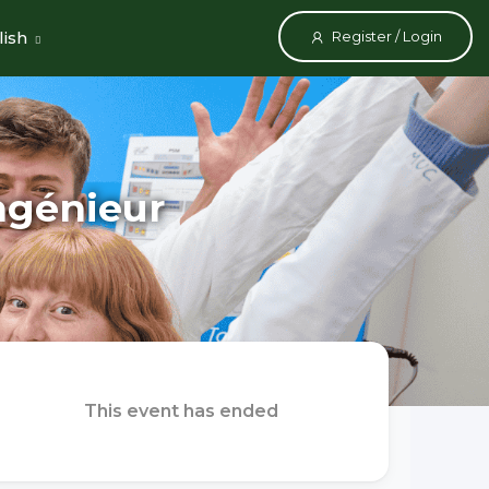
ish
Register / Login
ngénieur
This event has ended