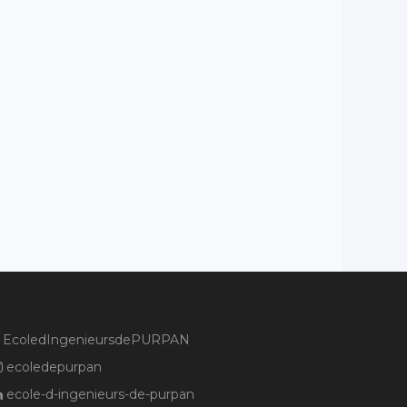
EcoledIngenieursdePURPAN
ecoledepurpan
ecole-d-ingenieurs-de-purpan