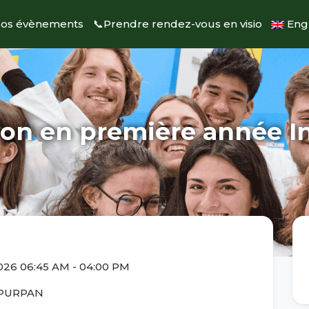
️Nos évènements
📞Prendre rendez-vous en visio
Engl
on en première année I
2026 06:45 AM
-
04:00 PM
e PURPAN